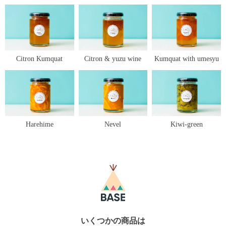
Citron Kumquat
Citron & yuzu wine
Kumquat with umesyu
Harehime
Nevel
Kiwi-green
いくつかの商品は